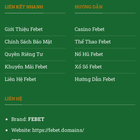
LIÊN KẾT NHANH
HƯỚNG DẪN
Giới Thiệu Febet
Casino Febet
Chính Sách Bảo Mật
Thể Thao Febet
Quyền Riêng Tư
Nổ Hũ Febet
Khuyến Mãi Febet
Xổ Số Febet
Liên Hệ Febet
Hướng Dẫn Febet
LIÊN HỆ
Brand:
FEBET
Website:
https://febet.domains/