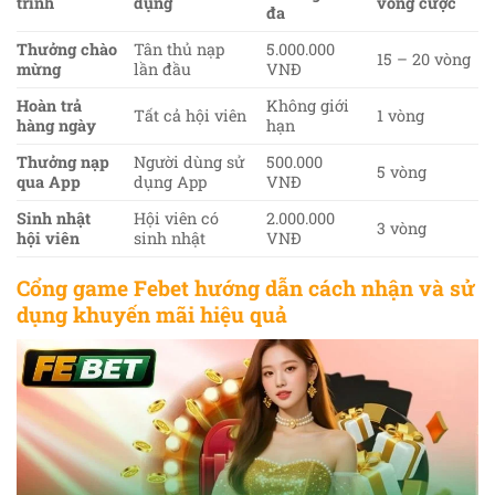
trình
dụng
vòng cược
đa
Thưởng chào
Tân thủ nạp
5.000.000
15 – 20 vòng
mừng
lần đầu
VNĐ
Hoàn trả
Không giới
Tất cả hội viên
1 vòng
hàng ngày
hạn
Thưởng nạp
Người dùng sử
500.000
5 vòng
qua App
dụng App
VNĐ
Sinh nhật
Hội viên có
2.000.000
3 vòng
hội viên
sinh nhật
VNĐ
Cổng game Febet hướng dẫn cách nhận và sử
dụng khuyến mãi hiệu quả