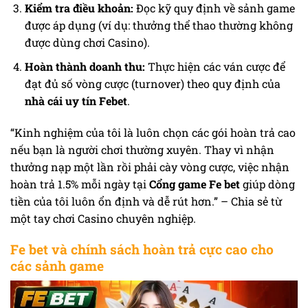
Kiểm tra điều khoản:
Đọc kỹ quy định về sảnh game
được áp dụng (ví dụ: thưởng thể thao thường không
được dùng chơi Casino).
Hoàn thành doanh thu:
Thực hiện các ván cược để
đạt đủ số vòng cược (turnover) theo quy định của
nhà cái uy tín Febet
.
“Kinh nghiệm của tôi là luôn chọn các gói hoàn trả cao
nếu bạn là người chơi thường xuyên. Thay vì nhận
thưởng nạp một lần rồi phải cày vòng cược, việc nhận
hoàn trả 1.5% mỗi ngày tại
Cổng game Fe bet
giúp dòng
tiền của tôi luôn ổn định và dễ rút hơn.” – Chia sẻ từ
một tay chơi Casino chuyên nghiệp.
Fe bet và chính sách hoàn trả cực cao cho
các sảnh game