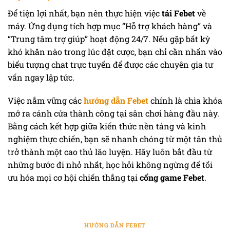
Để tiện lợi nhất, bạn nên thực hiện việc
tải Febet
về
máy. Ứng dụng tích hợp mục “Hỗ trợ khách hàng” và
“Trung tâm trợ giúp” hoạt động 24/7. Nếu gặp bất kỳ
khó khăn nào trong lúc đặt cược, bạn chỉ cần nhấn vào
biểu tượng chat trực tuyến để được các chuyên gia tư
vấn ngay lập tức.
Việc nắm vững các
hướng dẫn Febet
chính là chìa khóa
mở ra cánh cửa thành công tại sân chơi hàng đầu này.
Bằng cách kết hợp giữa kiến thức nền tảng và kinh
nghiệm thực chiến, bạn sẽ nhanh chóng từ một tân thủ
trở thành một cao thủ lão luyện. Hãy luôn bắt đầu từ
những bước đi nhỏ nhất, học hỏi không ngừng để tối
ưu hóa mọi cơ hội chiến thắng tại
cổng game Febet
.
HƯỚNG DẪN FEBET