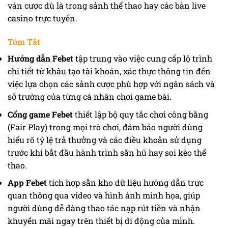
ván cược dù là trong sảnh thể thao hay các bàn live
casino trực tuyến.
Tóm Tắt
Hướng dẫn Febet
tập trung vào việc cung cấp lộ trình
chi tiết từ khâu tạo tài khoản, xác thực thông tin đến
việc lựa chọn các sảnh cược phù hợp với ngân sách và
sở trường của từng cá nhân chơi game bài.
Cổng game Febet
thiết lập bộ quy tắc chơi công bằng
(Fair Play) trong mọi trò chơi, đảm bảo người dùng
hiểu rõ tỷ lệ trả thưởng và các điều khoản sử dụng
trước khi bắt đầu hành trình săn hũ hay soi kèo thể
thao.
App Febet
tích hợp sẵn kho dữ liệu hướng dẫn trực
quan thông qua video và hình ảnh minh họa, giúp
người dùng dễ dàng thao tác nạp rút tiền và nhận
khuyến mãi ngay trên thiết bị di động của mình.