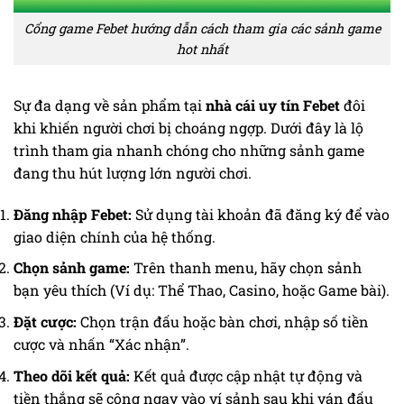
Cổng game Febet hướng dẫn cách tham gia các sảnh game
hot nhất
Sự đa dạng về sản phẩm tại
nhà cái uy tín Febet
đôi
khi khiến người chơi bị choáng ngợp. Dưới đây là lộ
trình tham gia nhanh chóng cho những sảnh game
đang thu hút lượng lớn người chơi.
Đăng nhập Febet:
Sử dụng tài khoản đã đăng ký để vào
giao diện chính của hệ thống.
Chọn sảnh game:
Trên thanh menu, hãy chọn sảnh
bạn yêu thích (Ví dụ: Thể Thao, Casino, hoặc Game bài).
Đặt cược:
Chọn trận đấu hoặc bàn chơi, nhập số tiền
cược và nhấn “Xác nhận”.
Theo dõi kết quả:
Kết quả được cập nhật tự động và
tiền thắng sẽ cộng ngay vào ví sảnh sau khi ván đấu