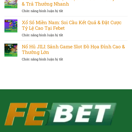
3
–
& Trả Thưởng Nhanh
Càng:
Trả
Chức năng bình luận bị tắt
ở
Bí
Thưởng
Xổ
Quyết
Tức
Số
Xổ Số Miền Nam: Soi Cầu Kết Quả & Đặt Cược
Soi
Thì
Miền
Cầu
Tỷ Lệ Cao Tại Febet
Bắc:
&
Chức năng bình luận bị tắt
ở
Đặt
Cách
Xổ
Cược
Chơi
Số
Nổ Hũ JILI: Sảnh Game Slot Đồ Họa Đỉnh Cao &
Lô
Luôn
Miền
Đề
Thưởng Lớn
Có
Nam:
Online
Lãi
Chức năng bình luận bị tắt
ở
Soi
Uy
Nổ
Cầu
Tín
Hũ
Kết
&
JILI:
Quả
Trả
Sảnh
&
Thưởng
Game
Đặt
Nhanh
Slot
Cược
Đồ
Tỷ
Họa
Lệ
Đỉnh
Cao
Cao
Tại
&
Febet
Thưởng
Lớn