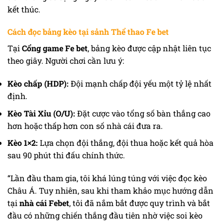
kết thúc.
Cách đọc bảng kèo tại sảnh Thể thao Fe bet
Tại
Cổng game Fe bet
, bảng kèo được cập nhật liên tục
theo giây. Người chơi cần lưu ý:
Kèo chấp (HDP):
Đội mạnh chấp đội yếu một tỷ lệ nhất
định.
Kèo Tài Xỉu (O/U):
Đặt cược vào tổng số bàn thắng cao
hơn hoặc thấp hơn con số nhà cái đưa ra.
Kèo 1×2:
Lựa chọn đội thắng, đội thua hoặc kết quả hòa
sau 90 phút thi đấu chính thức.
“Lần đầu tham gia, tôi khá lúng túng với việc đọc kèo
Châu Á. Tuy nhiên, sau khi tham khảo mục hướng dẫn
tại
nhà cái Febet
, tôi đã nắm bắt được quy trình và bắt
đầu có những chiến thắng đầu tiên nhờ việc soi kèo