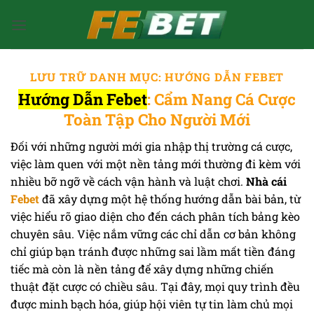
Bỏ
qua
nội
dung
LƯU TRỮ DANH MỤC:
HƯỚNG DẪN FEBET
Hướng Dẫn Febet
: Cẩm Nang Cá Cược
Toàn Tập Cho Người Mới
Đối với những người mới gia nhập thị trường cá cược,
việc làm quen với một nền tảng mới thường đi kèm với
nhiều bỡ ngỡ về cách vận hành và luật chơi.
Nhà cái
Febet
đã xây dựng một hệ thống hướng dẫn bài bản, từ
việc hiểu rõ giao diện cho đến cách phân tích bảng kèo
chuyên sâu. Việc nắm vững các chỉ dẫn cơ bản không
chỉ giúp bạn tránh được những sai lầm mất tiền đáng
tiếc mà còn là nền tảng để xây dựng những chiến
thuật đặt cược có chiều sâu. Tại đây, mọi quy trình đều
được minh bạch hóa, giúp hội viên tự tin làm chủ mọi