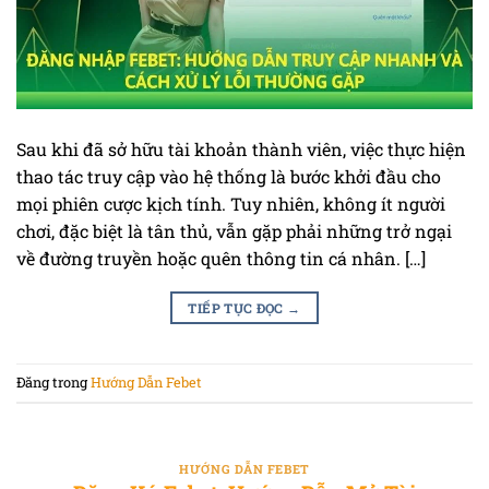
Sau khi đã sở hữu tài khoản thành viên, việc thực hiện
thao tác truy cập vào hệ thống là bước khởi đầu cho
mọi phiên cược kịch tính. Tuy nhiên, không ít người
chơi, đặc biệt là tân thủ, vẫn gặp phải những trở ngại
về đường truyền hoặc quên thông tin cá nhân. […]
TIẾP TỤC ĐỌC
→
Đăng trong
Hướng Dẫn Febet
HƯỚNG DẪN FEBET