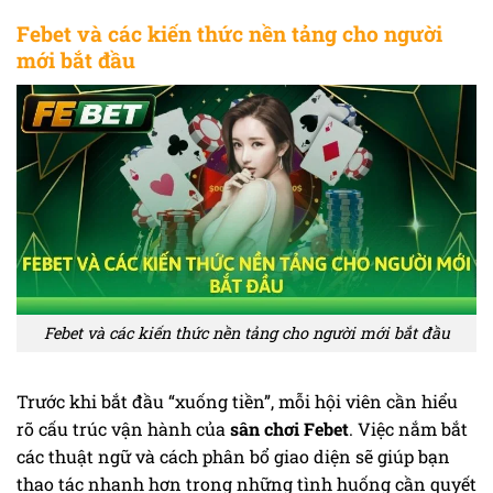
Febet và các kiến thức nền tảng cho người
mới bắt đầu
Febet và các kiến thức nền tảng cho người mới bắt đầu
Trước khi bắt đầu “xuống tiền”, mỗi hội viên cần hiểu
rõ cấu trúc vận hành của
sân chơi Febet
. Việc nắm bắt
các thuật ngữ và cách phân bổ giao diện sẽ giúp bạn
thao tác nhanh hơn trong những tình huống cần quyết