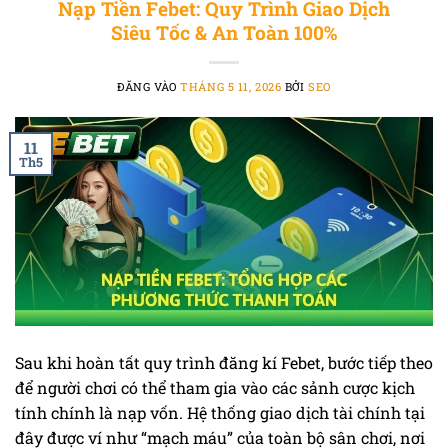
Nạp Tiền Febet: Quy Trình Giao Dịch
Siêu Tốc & An Toàn 100%
ĐĂNG VÀO
THÁNG 5 11, 2026
BỞI
SEO
11
Th5
Sau khi hoàn tất quy trình đăng kí Febet, bước tiếp theo
để người chơi có thể tham gia vào các sảnh cược kịch
tính chính là nạp vốn. Hệ thống giao dịch tài chính tại
đây được ví như “mạch máu” của toàn bộ sân chơi, nơi