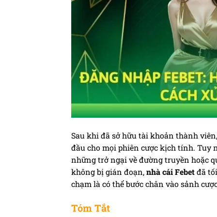
Sau khi đã sở hữu tài khoản thành viên,
đầu cho mọi phiên cược kịch tính. Tuy nh
những trở ngại về đường truyền hoặc q
không bị gián đoạn,
nhà cái Febet
đã tối
chạm là có thể bước chân vào sảnh cược
Tóm Tắt