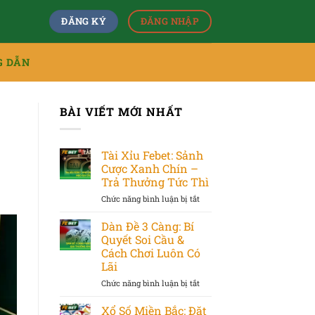
ĐĂNG KÝ
ĐĂNG NHẬP
G DẪN
BÀI VIẾT MỚI NHẤT
Tài Xỉu Febet: Sảnh
Cược Xanh Chín –
Trả Thưởng Tức Thì
Chức năng bình luận bị tắt
ở
Tài
Xỉu
Dàn Đề 3 Càng: Bí
Febet:
Quyết Soi Cầu &
Sảnh
Cách Chơi Luôn Có
Cược
Lãi
Xanh
Chín
Chức năng bình luận bị tắt
ở
–
Dàn
Trả
Đề
Xổ Số Miền Bắc: Đặt