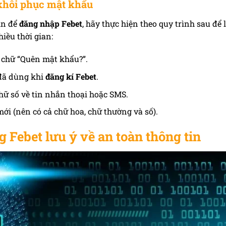
khôi phục mật khẩu
in để
đăng nhập Febet
, hãy thực hiện theo quy trình sau để 
iều thời gian:
 chữ “Quên mật khẩu?”.
 đã dùng khi
đăng kí Febet
.
ữ số về tin nhắn thoại hoặc SMS.
ới (nên có cả chữ hoa, chữ thường và số).
 Febet lưu ý về an toàn thông tin