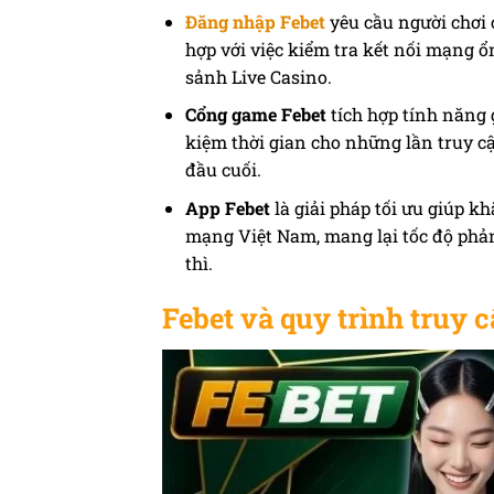
Đăng nhập Febet
yêu cầu người chơi 
hợp với việc kiểm tra kết nối mạng ổ
sảnh Live Casino.
Cổng game Febet
tích hợp tính năng g
kiệm thời gian cho những lần truy c
đầu cuối.
App Febet
là giải pháp tối ưu giúp k
mạng Việt Nam, mang lại tốc độ phản
thì.
Febet và quy trình truy c