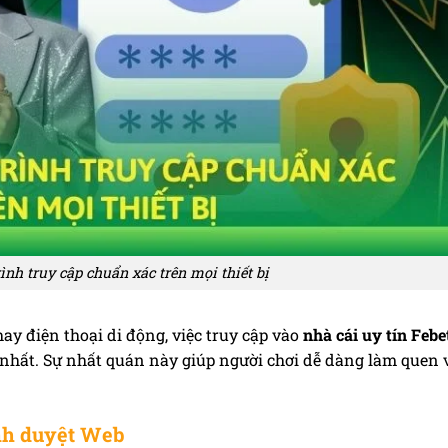
rình truy cập chuẩn xác trên mọi thiết bị
y điện thoại di động, việc truy cập vào
nhà cái uy tín Febe
nhất. Sự nhất quán này giúp người chơi dễ dàng làm quen 
ình duyệt Web