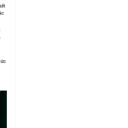
Tại
Họa
kết
Febet
Đỉnh
Cao
ác
&
Thưởng
Lớn
t
u
tức