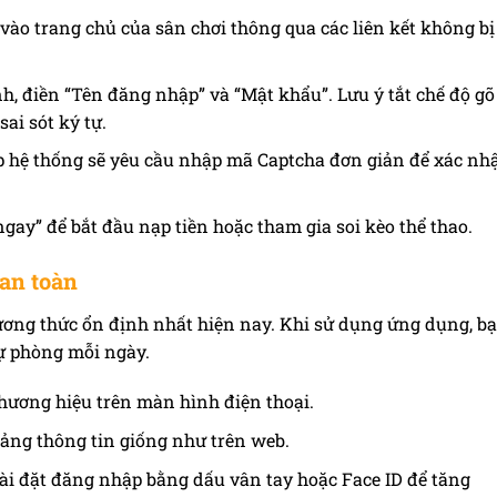
vào trang chủ của sân chơi thông qua các liên kết không bị
h, điền “Tên đăng nhập” và “Mật khẩu”. Lưu ý tắt chế độ gõ
ai sót ký tự.
 hệ thống sẽ yêu cầu nhập mã Captcha đơn giản để xác nh
ay” để bắt đầu nạp tiền hoặc tham gia soi kèo thể thao.
an toàn
ơng thức ổn định nhất hiện nay. Khi sử dụng ứng dụng, b
dự phòng mỗi ngày.
hương hiệu trên màn hình điện thoại.
bảng thông tin giống như trên web.
ài đặt đăng nhập bằng dấu vân tay hoặc Face ID để tăng