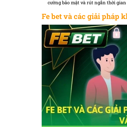
cường bảo mật và rút ngắn thời gian 
Fe bet và các giải pháp 