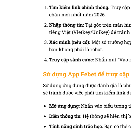
Tìm kiếm link chính thống:
Truy cập 
chặn mới nhất năm 2026.
Nhập thông tin:
Tại góc trên màn hìn
tiếng Việt (Vietkey/Unikey) để tránh s
Xác minh (nếu có):
Một số trường hợp
bạn không phải là robot.
Truy cập sảnh cược:
Nhấn nút “Vào ng
Sử dụng App Febet để truy cập 
Sử dụng ứng dụng được đánh giá là phư
sẽ tránh được việc phải tìm kiếm link 
Mở ứng dụng:
Nhấn vào biểu tượng t
Điền thông tin:
Hệ thống sẽ hiển thị 
Tính năng sinh trắc học:
Bạn có thể c