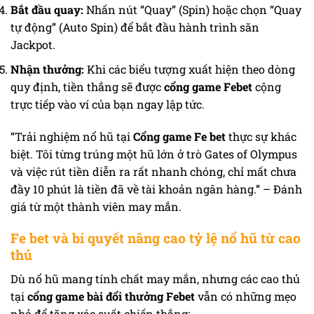
Bắt đầu quay:
Nhấn nút “Quay” (Spin) hoặc chọn “Quay
tự động” (Auto Spin) để bắt đầu hành trình săn
Jackpot.
Nhận thưởng:
Khi các biểu tượng xuất hiện theo dòng
quy định, tiền thắng sẽ được
cổng game Febet
cộng
trực tiếp vào ví của bạn ngay lập tức.
“Trải nghiệm nổ hũ tại
Cổng game Fe bet
thực sự khác
biệt. Tôi từng trúng một hũ lớn ở trò Gates of Olympus
và việc rút tiền diễn ra rất nhanh chóng, chỉ mất chưa
đầy 10 phút là tiền đã về tài khoản ngân hàng.” – Đánh
giá từ một thành viên may mắn.
Fe bet và bí quyết nâng cao tỷ lệ nổ hũ từ cao
thủ
Dù nổ hũ mang tính chất may mắn, nhưng các cao thủ
tại
cổng game bài đổi thưởng Febet
vẫn có những mẹo
nhỏ để tăng xác suất chiến thắng: