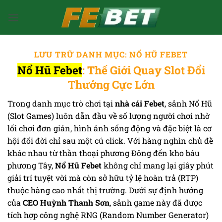
Bỏ
qua
nội
dung
LƯU TRỮ DANH MỤC:
NỔ HŨ FEBET
Nổ Hũ Febet
: Thế Giới Quay Slot Đổi
Thưởng Cực Lớn
Trong danh mục trò chơi tại
nhà cái Febet
, sảnh Nổ Hũ
(Slot Games) luôn dẫn đầu về số lượng người chơi nhờ
lối chơi đơn giản, hình ảnh sống động và đặc biệt là cơ
hội đổi đời chỉ sau một cú click. Với hàng nghìn chủ đề
khác nhau từ thần thoại phương Đông đến kho báu
phương Tây,
Nổ Hũ Febet
không chỉ mang lại giây phút
giải trí tuyệt vời mà còn sở hữu tỷ lệ hoàn trả (RTP)
thuộc hàng cao nhất thị trường. Dưới sự định hướng
của
CEO Huỳnh Thanh Sơn
, sảnh game này đã được
tích hợp công nghệ RNG (Random Number Generator)