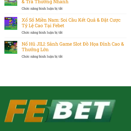
–
& Trả Thưởng Nhanh
Càng:
Trả
Chức năng bình luận bị tắt
ở
Bí
Thưởng
Xổ
Quyết
Tức
Số
Xổ Số Miền Nam: Soi Cầu Kết Quả & Đặt Cược
Soi
Thì
Miền
Cầu
Tỷ Lệ Cao Tại Febet
Bắc:
&
Chức năng bình luận bị tắt
ở
Đặt
Cách
Xổ
Cược
Chơi
Số
Nổ Hũ JILI: Sảnh Game Slot Đồ Họa Đỉnh Cao &
Lô
Luôn
Miền
Đề
Thưởng Lớn
Có
Nam:
Online
Lãi
Chức năng bình luận bị tắt
ở
Soi
Uy
Nổ
Cầu
Tín
Hũ
Kết
&
JILI:
Quả
Trả
Sảnh
&
Thưởng
Game
Đặt
Nhanh
Slot
Cược
Đồ
Tỷ
Họa
Lệ
Đỉnh
Cao
Cao
Tại
&
Febet
Thưởng
Lớn