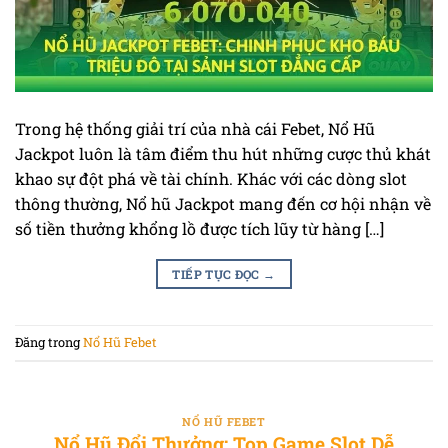
Trong hệ thống giải trí của nhà cái Febet, Nổ Hũ
Jackpot luôn là tâm điểm thu hút những cược thủ khát
khao sự đột phá về tài chính. Khác với các dòng slot
thông thường, Nổ hũ Jackpot mang đến cơ hội nhận về
số tiền thưởng khổng lồ được tích lũy từ hàng […]
TIẾP TỤC ĐỌC
→
Đăng trong
Nổ Hũ Febet
NỔ HŨ FEBET
Nổ Hũ Đổi Thưởng: Top Game Slot Dễ