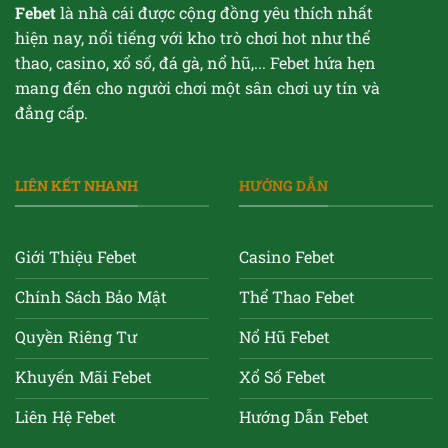
Febet
là nhà cái được cộng đồng yêu thích nhất
hiện nay, nổi tiếng với kho trò chơi hot như thể
thao, casino, xổ số, đá gà, nổ hũ,... Febet hứa hẹn
mang đến cho người chơi một sân chơi uy tín và
đẳng cấp.
LIÊN KẾT NHANH
HƯỚNG DẪN
Giới Thiệu Febet
Casino Febet
Chính Sách Bảo Mật
Thể Thao Febet
Quyền Riêng Tư
Nổ Hũ Febet
Khuyến Mãi Febet
Xổ Số Febet
Liên Hệ Febet
Hướng Dẫn Febet