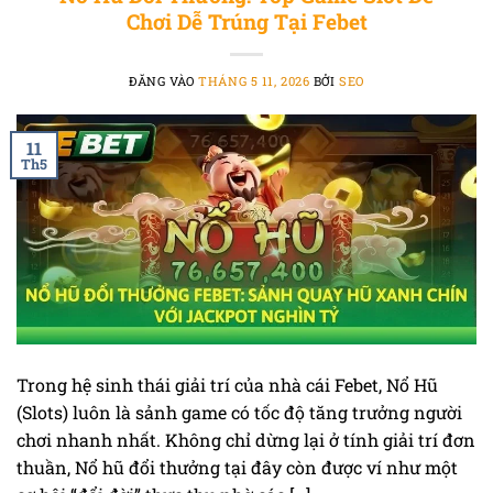
Chơi Dễ Trúng Tại Febet
ĐĂNG VÀO
THÁNG 5 11, 2026
BỞI
SEO
11
Th5
Trong hệ sinh thái giải trí của nhà cái Febet, Nổ Hũ
(Slots) luôn là sảnh game có tốc độ tăng trưởng người
chơi nhanh nhất. Không chỉ dừng lại ở tính giải trí đơn
thuần, Nổ hũ đổi thưởng tại đây còn được ví như một