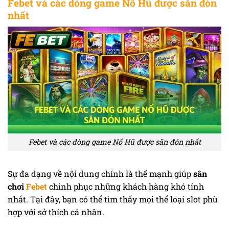
Febet và các dòng game Nổ Hũ được săn đón
nhất
Febet và các dòng game Nổ Hũ được săn đón nhất
Sự đa dạng về nội dung chính là thế mạnh giúp
sân
chơi
Febet
chinh phục những khách hàng khó tính
nhất. Tại đây, bạn có thể tìm thấy mọi thể loại slot phù
hợp với sở thích cá nhân.