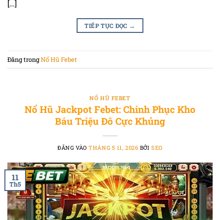
[…]
TIẾP TỤC ĐỌC
→
Đăng trong
Nổ Hũ Febet
NỔ HŨ FEBET
Nổ Hũ Jackpot Febet: Chinh Phục Kho
Báu Triệu Đô Cực Khủng
ĐĂNG VÀO
THÁNG 5 11, 2026
BỞI
SEO
11
Th5