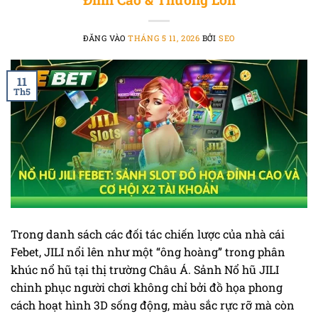
ĐĂNG VÀO
THÁNG 5 11, 2026
BỞI
SEO
11
Th5
Trong danh sách các đối tác chiến lược của nhà cái
Febet, JILI nổi lên như một “ông hoàng” trong phân
khúc nổ hũ tại thị trường Châu Á. Sảnh Nổ hũ JILI
chinh phục người chơi không chỉ bởi đồ họa phong
cách hoạt hình 3D sống động, màu sắc rực rỡ mà còn