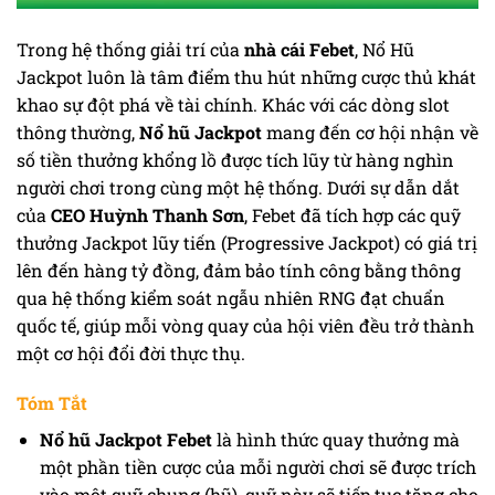
Trong hệ thống giải trí của
nhà cái Febet
, Nổ Hũ
Jackpot luôn là tâm điểm thu hút những cược thủ khát
khao sự đột phá về tài chính. Khác với các dòng slot
thông thường,
Nổ hũ Jackpot
mang đến cơ hội nhận về
số tiền thưởng khổng lồ được tích lũy từ hàng nghìn
người chơi trong cùng một hệ thống. Dưới sự dẫn dắt
của
CEO Huỳnh Thanh Sơn
, Febet đã tích hợp các quỹ
thưởng Jackpot lũy tiến (Progressive Jackpot) có giá trị
lên đến hàng tỷ đồng, đảm bảo tính công bằng thông
qua hệ thống kiểm soát ngẫu nhiên RNG đạt chuẩn
quốc tế, giúp mỗi vòng quay của hội viên đều trở thành
một cơ hội đổi đời thực thụ.
Tóm Tắt
Nổ hũ Jackpot Febet
là hình thức quay thưởng mà
một phần tiền cược của mỗi người chơi sẽ được trích
vào một quỹ chung (hũ), quỹ này sẽ tiếp tục tăng cho