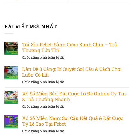
BÀI VIẾT MỚI NHẤT
Tài Xỉu Febet: Sảnh Cược Xanh Chín – Trả
Thưởng Tức Thì
Chức năng bình luận bị tắt
ở
Tài
Xỉu
Dàn Đề 3 Càng: Bí Quyết Soi Cầu & Cách Chơi
Febet:
Luôn Có Lãi
Sảnh
Chức năng bình luận bị tắt
ở
Cược
Dàn
Xanh
Đề
Xổ Số Miền Bắc: Đặt Cược Lô Đề Online Uy Tín
Chín
3
–
& Trả Thưởng Nhanh
Càng:
Trả
Chức năng bình luận bị tắt
ở
Bí
Thưởng
Xổ
Quyết
Tức
Số
Xổ Số Miền Nam: Soi Cầu Kết Quả & Đặt Cược
Soi
Thì
Miền
Cầu
Tỷ Lệ Cao Tại Febet
Bắc:
&
Chức năng bình luận bị tắt
ở
Đặt
Cách