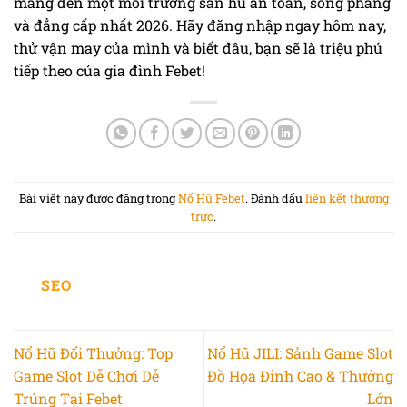
mang đến một môi trường săn hũ an toàn, sòng phẳng
và đẳng cấp nhất 2026. Hãy đăng nhập ngay hôm nay,
thử vận may của mình và biết đâu, bạn sẽ là triệu phú
tiếp theo của gia đình Febet!
Bài viết này được đăng trong
Nổ Hũ Febet
. Đánh dấu
liên kết thường
trực
.
SEO
Nổ Hũ Đổi Thưởng: Top
Nổ Hũ JILI: Sảnh Game Slot
Game Slot Dễ Chơi Dễ
Đồ Họa Đỉnh Cao & Thưởng
Trúng Tại Febet
Lớn