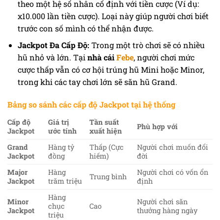
theo một hệ số nhân cố định với tiền cược (Ví dụ:
x10.000 lần tiền cược). Loại này giúp người chơi biết
trước con số mình có thể nhận được.
Jackpot Đa Cấp Độ:
Trong một trò chơi sẽ có nhiều
hũ nhỏ và lớn. Tại
nhà cái
Febe
, người chơi mức
cược thấp vẫn có cơ hội trúng hũ Mini hoặc Minor,
trong khi các tay chơi lớn sẽ săn hũ Grand.
Bảng so sánh các cấp độ Jackpot tại hệ thống
Cấp độ
Giá trị
Tần suất
Phù hợp với
Jackpot
ước tính
xuất hiện
Grand
Hàng tỷ
Thấp (Cực
Người chơi muốn đổi
Jackpot
đồng
hiếm)
đời
Major
Hàng
Người chơi có vốn ổn
Trung bình
Jackpot
trăm triệu
định
Hàng
Minor
Người chơi săn
chục
Cao
Jackpot
thưởng hàng ngày
triệu