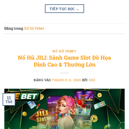
TIẾP TỤC ĐỌC
→
Đăng trong
Xổ Số Febet
NỔ HŨ FEBET
Nổ Hũ JILI: Sảnh Game Slot Đồ Họa
Đỉnh Cao & Thưởng Lớn
ĐĂNG VÀO
THÁNG 5 11, 2026
BỞI
SEO
11
Th5