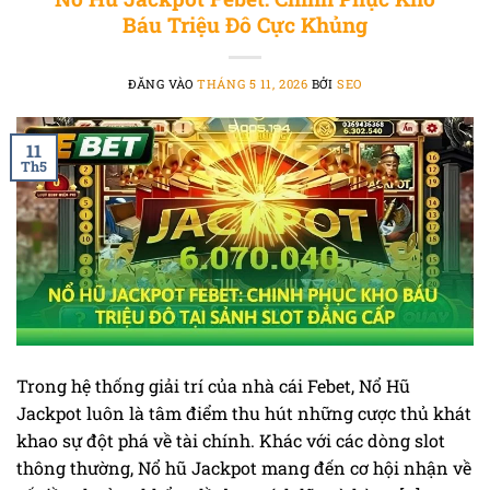
Báu Triệu Đô Cực Khủng
ĐĂNG VÀO
THÁNG 5 11, 2026
BỞI
SEO
11
Th5
Trong hệ thống giải trí của nhà cái Febet, Nổ Hũ
Jackpot luôn là tâm điểm thu hút những cược thủ khát
khao sự đột phá về tài chính. Khác với các dòng slot
thông thường, Nổ hũ Jackpot mang đến cơ hội nhận về