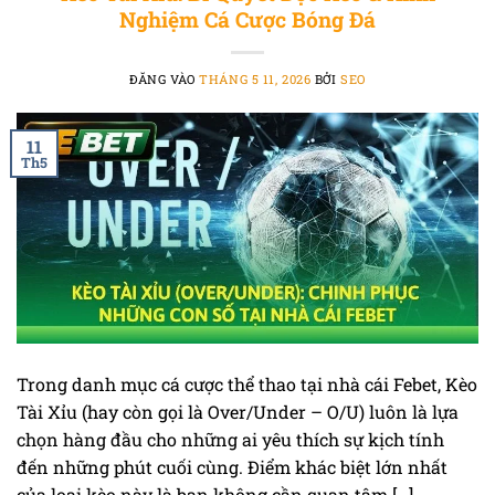
Nghiệm Cá Cược Bóng Đá
ĐĂNG VÀO
THÁNG 5 11, 2026
BỞI
SEO
11
Th5
Trong danh mục cá cược thể thao tại nhà cái Febet, Kèo
Tài Xỉu (hay còn gọi là Over/Under – O/U) luôn là lựa
chọn hàng đầu cho những ai yêu thích sự kịch tính
đến những phút cuối cùng. Điểm khác biệt lớn nhất
của loại kèo này là bạn không cần quan tâm […]