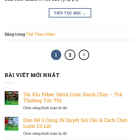
TIẾP TỤC ĐỌC
→
Đăng trong
Thể Thao Febet
1
2
BÀI VIẾT MỚI NHẤT
Tài Xỉu Febet: Sảnh Cược Xanh Chín – Trả
Thưởng Tức Thì
Chức năng bình luận bị tắt
ở
Tài
Xỉu
Dàn Đề 3 Càng: Bí Quyết Soi Cầu & Cách Chơi
Febet:
Luôn Có Lãi
Sảnh
Chức năng bình luận bị tắt
ở
Cược
Dàn
Xanh