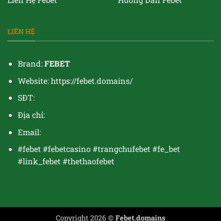
LIÊN HỆ
Brand:
FEBET
Website:
https://febet.domains/
SĐT:
Địa chỉ:
Email:
#febet #febetcasino #trangchufebet #fe_bet
#link_febet #thethaofebet
Copyright 2026 ©
Febet.domains