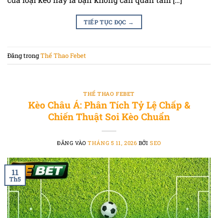
TIẾP TỤC ĐỌC
→
Đăng trong
Thể Thao Febet
THỂ THAO FEBET
Kèo Châu Á: Phân Tích Tỷ Lệ Chấp &
Chiến Thuật Soi Kèo Chuẩn
ĐĂNG VÀO
THÁNG 5 11, 2026
BỞI
SEO
11
Th5