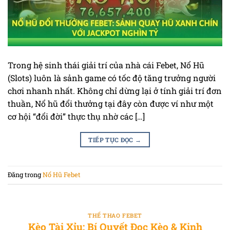
Trong hệ sinh thái giải trí của nhà cái Febet, Nổ Hũ
(Slots) luôn là sảnh game có tốc độ tăng trưởng người
chơi nhanh nhất. Không chỉ dừng lại ở tính giải trí đơn
thuần, Nổ hũ đổi thưởng tại đây còn được ví như một
cơ hội “đổi đời” thực thụ nhờ các […]
TIẾP TỤC ĐỌC
→
Đăng trong
Nổ Hũ Febet
THỂ THAO FEBET
Kèo Tài Xỉu: Bí Quyết Đọc Kèo & Kinh