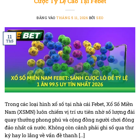
Cược Tỷ Lệ Cao Tại Febet
ĐĂNG VÀO
THÁNG 5 11, 2026
BỞI
SEO
11
Th5
Trong các loại hình xổ số tại nhà cái Febet, Xổ Số Miền
Nam (XSMN) luôn chiếm vị trí ưu tiên nhờ số lượng đài
quay thưởng phong phú và cộng đồng người chơi đông
đảo nhất cả nước. Không còn cảnh phải ghi số qua thư
ký hay lo lắng về vấn đề thanh […]