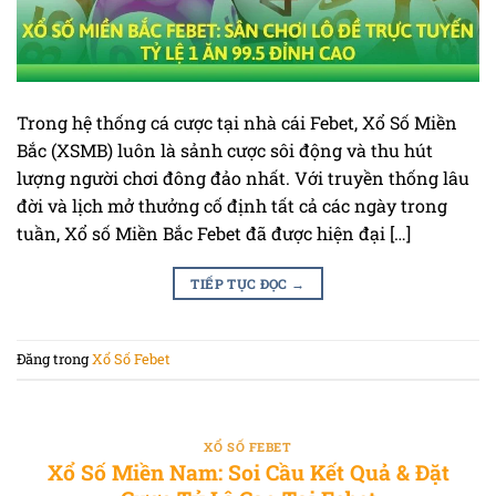
Trong hệ thống cá cược tại nhà cái Febet, Xổ Số Miền
Bắc (XSMB) luôn là sảnh cược sôi động và thu hút
lượng người chơi đông đảo nhất. Với truyền thống lâu
đời và lịch mở thưởng cố định tất cả các ngày trong
tuần, Xổ số Miền Bắc Febet đã được hiện đại […]
TIẾP TỤC ĐỌC
→
Đăng trong
Xổ Số Febet
XỔ SỐ FEBET
Xổ Số Miền Nam: Soi Cầu Kết Quả & Đặt