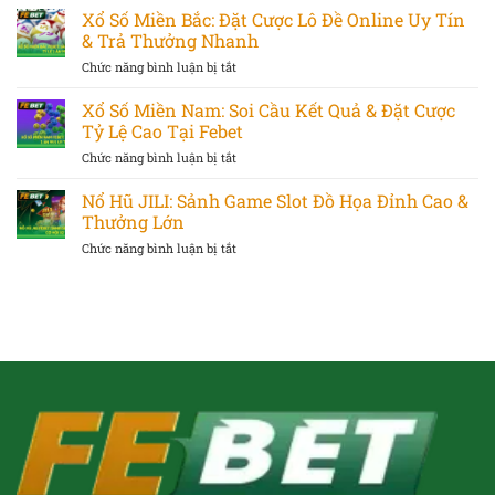
Đề
Xổ Số Miền Bắc: Đặt Cược Lô Đề Online Uy Tín
Chín
3
–
& Trả Thưởng Nhanh
Càng:
Trả
Chức năng bình luận bị tắt
ở
Bí
Thưởng
Xổ
Quyết
Tức
Số
Xổ Số Miền Nam: Soi Cầu Kết Quả & Đặt Cược
Soi
Thì
Miền
Cầu
Tỷ Lệ Cao Tại Febet
Bắc:
&
Chức năng bình luận bị tắt
ở
Đặt
Cách
Xổ
Cược
Chơi
Số
Nổ Hũ JILI: Sảnh Game Slot Đồ Họa Đỉnh Cao &
Lô
Luôn
Miền
Đề
Thưởng Lớn
Có
Nam:
Online
Lãi
Chức năng bình luận bị tắt
ở
Soi
Uy
Nổ
Cầu
Tín
Hũ
Kết
&
JILI:
Quả
Trả
Sảnh
&
Thưởng
Game
Đặt
Nhanh
Slot
Cược
Đồ
Tỷ
Họa
Lệ
Đỉnh
Cao
Cao
Tại
&
Febet
Thưởng
Lớn