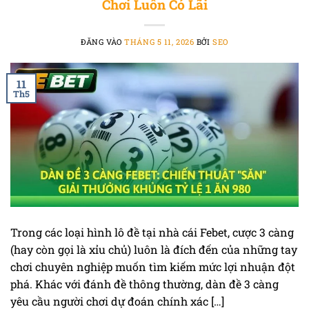
Chơi Luôn Có Lãi
ĐĂNG VÀO
THÁNG 5 11, 2026
BỞI
SEO
11
Th5
Trong các loại hình lô đề tại nhà cái Febet, cược 3 càng
(hay còn gọi là xỉu chủ) luôn là đích đến của những tay
chơi chuyên nghiệp muốn tìm kiếm mức lợi nhuận đột
phá. Khác với đánh đề thông thường, dàn đề 3 càng
yêu cầu người chơi dự đoán chính xác […]