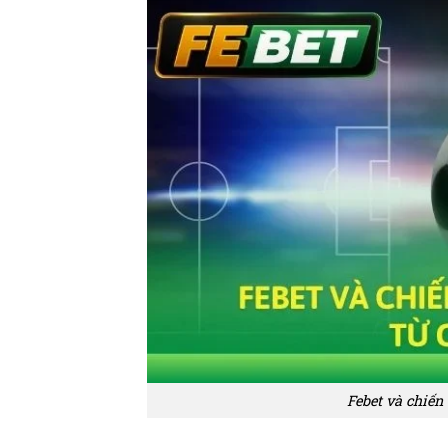
Febet và chiến