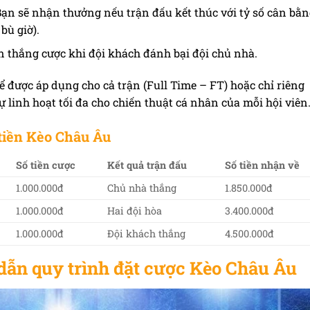
Bạn sẽ nhận thưởng nếu trận đấu kết thúc với tỷ số cân bằn
bù giờ).
n thắng cược khi đội khách đánh bại đội chủ nhà.
ể được áp dụng cho cả trận (Full Time – FT) hoặc chỉ riêng
 sự linh hoạt tối đa cho chiến thuật cá nhân của mỗi hội viên
tiền Kèo Châu Âu
Số tiền cược
Kết quả trận đấu
Số tiền nhận về
1.000.000đ
Chủ nhà thắng
1.850.000đ
1.000.000đ
Hai đội hòa
3.400.000đ
1.000.000đ
Đội khách thắng
4.500.000đ
ẫn quy trình đặt cược Kèo Châu Âu