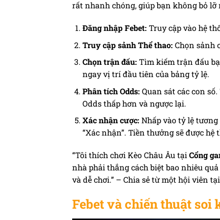
rất nhanh chóng, giúp bạn không bỏ lỡ 
Đăng nhập Febet:
Truy cập vào hệ thố
Truy cập sảnh Thể thao:
Chọn sảnh c
Chọn trận đấu:
Tìm kiếm trận đấu bạ
ngay vị trí đầu tiên của bảng tỷ lệ.
Phân tích Odds:
Quan sát các con số.
Odds thấp hơn và ngược lại.
Xác nhận cược:
Nhấp vào tỷ lệ tương
“Xác nhận”. Tiền thưởng sẽ được hệ 
“Tôi thích chơi Kèo Châu Âu tại
Cổng g
nhà phải thắng cách biệt bao nhiêu quả
và dễ chơi.” – Chia sẻ từ một hội viên tạ
Febet và chiến thuật soi