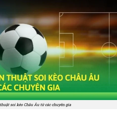
 thuật soi kèo Châu Âu từ các chuyên gia