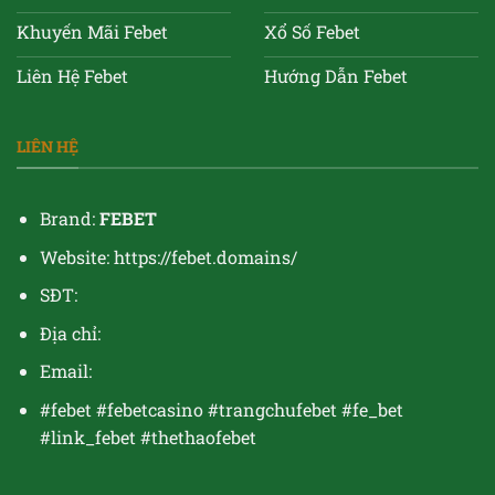
Khuyến Mãi Febet
Xổ Số Febet
Liên Hệ Febet
Hướng Dẫn Febet
LIÊN HỆ
Brand:
FEBET
Website:
https://febet.domains/
SĐT:
Địa chỉ:
Email:
#febet #febetcasino #trangchufebet #fe_bet
#link_febet #thethaofebet