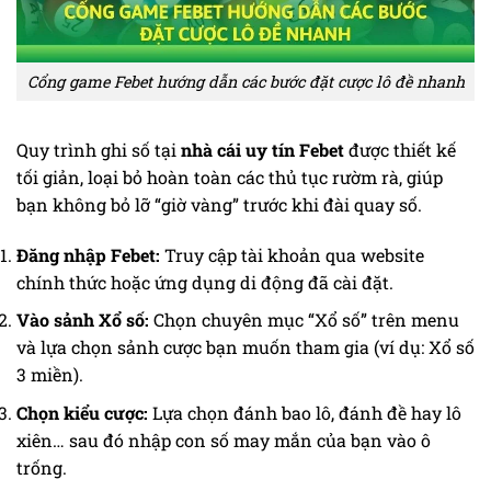
Cổng game Febet hướng dẫn các bước đặt cược lô đề nhanh
Quy trình ghi số tại
nhà cái uy tín Febet
được thiết kế
tối giản, loại bỏ hoàn toàn các thủ tục rườm rà, giúp
bạn không bỏ lỡ “giờ vàng” trước khi đài quay số.
Đăng nhập Febet:
Truy cập tài khoản qua website
chính thức hoặc ứng dụng di động đã cài đặt.
Vào sảnh Xổ số:
Chọn chuyên mục “Xổ số” trên menu
và lựa chọn sảnh cược bạn muốn tham gia (ví dụ: Xổ số
3 miền).
Chọn kiểu cược:
Lựa chọn đánh bao lô, đánh đề hay lô
xiên… sau đó nhập con số may mắn của bạn vào ô
trống.