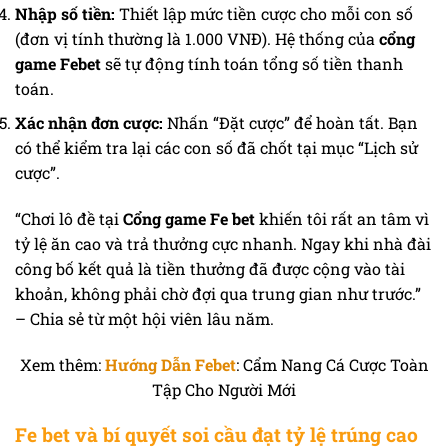
Nhập số tiền:
Thiết lập mức tiền cược cho mỗi con số
(đơn vị tính thường là 1.000 VNĐ). Hệ thống của
cổng
game Febet
sẽ tự động tính toán tổng số tiền thanh
toán.
Xác nhận đơn cược:
Nhấn “Đặt cược” để hoàn tất. Bạn
có thể kiểm tra lại các con số đã chốt tại mục “Lịch sử
cược”.
“Chơi lô đề tại
Cổng game Fe bet
khiến tôi rất an tâm vì
tỷ lệ ăn cao và trả thưởng cực nhanh. Ngay khi nhà đài
công bố kết quả là tiền thưởng đã được cộng vào tài
khoản, không phải chờ đợi qua trung gian như trước.”
– Chia sẻ từ một hội viên lâu năm.
Xem thêm:
Hướng Dẫn Febet
: Cẩm Nang Cá Cược Toàn
Tập Cho Người Mới
Fe bet và bí quyết soi cầu đạt tỷ lệ trúng cao