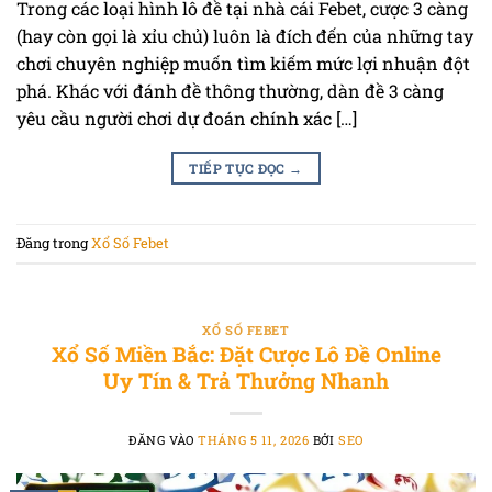
Trong các loại hình lô đề tại nhà cái Febet, cược 3 càng
(hay còn gọi là xỉu chủ) luôn là đích đến của những tay
chơi chuyên nghiệp muốn tìm kiếm mức lợi nhuận đột
phá. Khác với đánh đề thông thường, dàn đề 3 càng
yêu cầu người chơi dự đoán chính xác […]
TIẾP TỤC ĐỌC
→
Đăng trong
Xổ Số Febet
XỔ SỐ FEBET
Xổ Số Miền Bắc: Đặt Cược Lô Đề Online
Uy Tín & Trả Thưởng Nhanh
ĐĂNG VÀO
THÁNG 5 11, 2026
BỞI
SEO