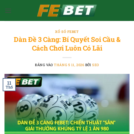
Bỏ
qua
nội
dung
XỔ SỐ FEBET
Dàn Đề 3 Càng: Bí Quyết Soi Cầu &
Cách Chơi Luôn Có Lãi
ĐĂNG VÀO
THÁNG 5 11, 2026
BỞI
SEO
11
Th5