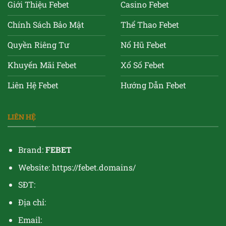
Giới Thiệu Febet
Casino Febet
Chính Sách Bảo Mật
Thể Thao Febet
Quyền Riêng Tư
Nổ Hũ Febet
Khuyến Mãi Febet
Xổ Số Febet
Liên Hệ Febet
Hướng Dẫn Febet
LIÊN HỆ
Brand:
FEBET
Website:
https://febet.domains/
SĐT:
Địa chỉ:
Email: