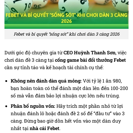
Febet và bí quyết “sống sót” khi chơi dàn 3 càng 2026
Dưới góc độ chuyên gia từ
CEO Huỳnh Thanh Sơn
, việc
chơi dàn đề 3 càng tại
cổng game bài đổi thưởng Febet
cần sự tỉnh táo và kế hoạch tài chính cụ thể:
Không nên đánh dàn quá mỏng:
Với tỷ lệ 1 ăn 980,
bạn hoàn toàn có thể đánh một dàn lên đến 100-200
số mà vẫn đảm bảo lợi nhuận cực lớn nếu trúng.
Phân bổ nguồn vốn:
Hãy trích một phần nhỏ từ lợi
nhuận đánh lô hoặc đánh đề 2 số để “đầu tư” vào 3
càng. Đừng bao giờ dồn hết vốn vào một dàn duy
nhất tại
nhà cái Febet
.