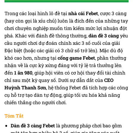
Trong các loại hình lô đề tại
nhà cái Febet
, cược 3 càng
(hay còn gọi là xỉu chủ) luôn là đích đến của những tay
chơi chuyên nghiệp muốn tìm kiếm mức lợi nhuận đột
phá. Khác với đánh đề thông thường,
dàn đề 3 càng
yêu
cầu người chơi dự đoán chính xác 3 số cuối của giải
Đặc biệt (hoặc các giải có 3 chữ số trở lên). Mặc dù độ
khó cao hơn, nhưng tại
cổng game Febet
, phần thưởng
nhận về là cực kỳ xứng đáng với tỷ lệ trả thưởng lên
đến
1 ăn 980
, giúp hội viên có cơ hội thay đổi tài chính
chỉ sau một kỳ quay số. Dưới sự dẫn dắt của
CEO
Huỳnh Thanh Sơn
, hệ thống Febet đã tích hợp các công
cụ hỗ trợ tạo dàn tự động, giúp tối ưu hóa khả năng
chiến thắng cho người chơi.
Tóm Tắt
Dàn đề 3 càng Febet
là phương pháp chơi bao gồm
một tập hợp nhiều bộ 3 số, giúp gia tăng xác suất