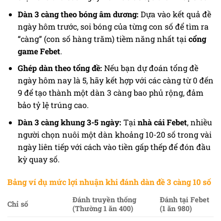
Dàn 3 càng theo bóng âm dương:
Dựa vào kết quả đề
ngày hôm trước, soi bóng của từng con số để tìm ra
“càng” (con số hàng trăm) tiềm năng nhất tại
cổng
game Febet
.
Ghép dàn theo tổng đề:
Nếu bạn dự đoán tổng đề
ngày hôm nay là 5, hãy kết hợp với các càng từ 0 đến
9 để tạo thành một dàn 3 càng bao phủ rộng, đảm
bảo tỷ lệ trúng cao.
Dàn 3 càng khung 3-5 ngày:
Tại
nhà cái Febet
, nhiều
người chọn nuôi một dàn khoảng 10-20 số trong vài
ngày liên tiếp với cách vào tiền gấp thếp để đón đầu
kỳ quay số.
Bảng ví dụ mức lợi nhuận khi đánh dàn đề 3 càng 10 số
Đánh truyền thống
Đánh tại Febet
Chỉ số
(Thường 1 ăn 400)
(1 ăn 980)