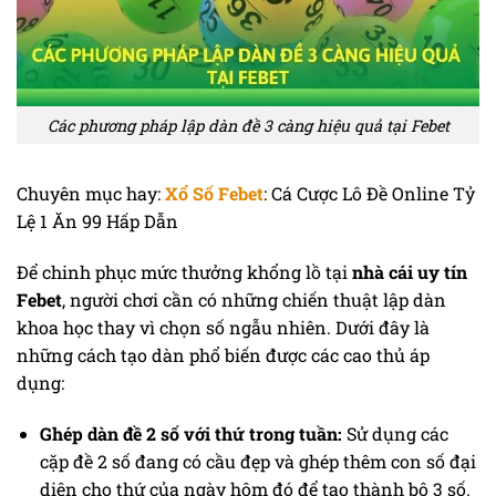
Các phương pháp lập dàn đề 3 càng hiệu quả tại Febet
Chuyên mục hay:
Xổ Số Febet
: Cá Cược Lô Đề Online Tỷ
Lệ 1 Ăn 99 Hấp Dẫn
Để chinh phục mức thưởng khổng lồ tại
nhà cái uy tín
Febet
, người chơi cần có những chiến thuật lập dàn
khoa học thay vì chọn số ngẫu nhiên. Dưới đây là
những cách tạo dàn phổ biến được các cao thủ áp
dụng:
Ghép dàn đề 2 số với thứ trong tuần:
Sử dụng các
cặp đề 2 số đang có cầu đẹp và ghép thêm con số đại
diện cho thứ của ngày hôm đó để tạo thành bộ 3 số.