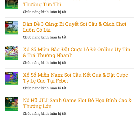
Thưởng Tức Thì
Chức năng bình luận bị tắt
ở
Tài
Xỉu
Dàn Đề 3 Càng: Bí Quyết Soi Cầu & Cách Chơi
Febet:
Luôn Có Lãi
Sảnh
Chức năng bình luận bị tắt
ở
Cược
Dàn
Xanh
Đề
Xổ Số Miền Bắc: Đặt Cược Lô Đề Online Uy Tín
Chín
3
–
& Trả Thưởng Nhanh
Càng:
Trả
Chức năng bình luận bị tắt
ở
Bí
Thưởng
Xổ
Quyết
Tức
Số
Xổ Số Miền Nam: Soi Cầu Kết Quả & Đặt Cược
Soi
Thì
Miền
Cầu
Tỷ Lệ Cao Tại Febet
Bắc:
&
Chức năng bình luận bị tắt
ở
Đặt
Cách
Xổ
Cược
Chơi
Số
Nổ Hũ JILI: Sảnh Game Slot Đồ Họa Đỉnh Cao &
Lô
Luôn
Miền
Đề
Thưởng Lớn
Có
Nam:
Online
Lãi
Chức năng bình luận bị tắt
ở
Soi
Uy
Nổ
Cầu
Tín
Hũ
Kết
&
JILI:
Quả
Trả
Sảnh
&
Thưởng