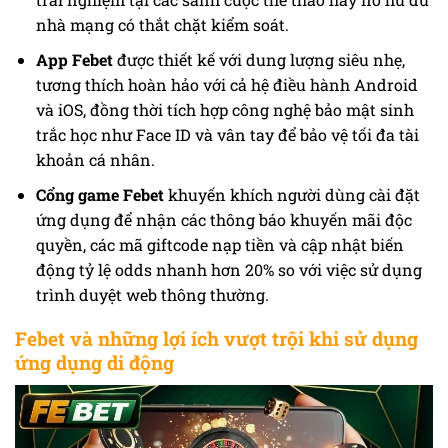
nhà mạng có thắt chặt kiểm soát.
App Febet
được thiết kế với dung lượng siêu nhẹ,
tương thích hoàn hảo với cả hệ điều hành Android
và iOS, đồng thời tích hợp công nghệ bảo mật sinh
trắc học như Face ID và vân tay để bảo vệ tối đa tài
khoản cá nhân.
Cổng game Febet
khuyến khích người dùng cài đặt
ứng dụng để nhận các thông báo khuyến mãi độc
quyền, các mã giftcode nạp tiền và cập nhật biến
động tỷ lệ odds nhanh hơn 20% so với việc sử dụng
trình duyệt web thông thường.
Febet và những lợi ích vượt trội khi sử dụng
ứng dụng di động