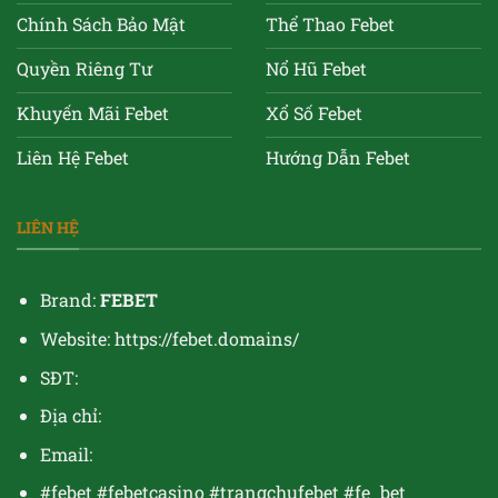
Chính Sách Bảo Mật
Thể Thao Febet
Quyền Riêng Tư
Nổ Hũ Febet
Khuyến Mãi Febet
Xổ Số Febet
Liên Hệ Febet
Hướng Dẫn Febet
LIÊN HỆ
Brand:
FEBET
Website:
https://febet.domains/
SĐT:
Địa chỉ:
Email:
#febet #febetcasino #trangchufebet #fe_bet