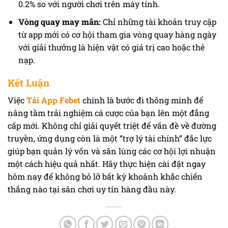
0.2% so với người chơi trên máy tính.
Vòng quay may mắn:
Chỉ những tài khoản truy cập
từ app mới có cơ hội tham gia vòng quay hàng ngày
với giải thưởng là hiện vật có giá trị cao hoặc thẻ
nạp.
Kết Luận
Việc
Tải App Febet
chính là bước đi thông minh để
nâng tầm trải nghiệm cá cược của bạn lên một đẳng
cấp mới. Không chỉ giải quyết triệt để vấn đề về đường
truyền, ứng dụng còn là một “trợ lý tài chính” đắc lực
giúp bạn quản lý vốn và săn lùng các cơ hội lợi nhuận
một cách hiệu quả nhất. Hãy thực hiện cài đặt ngay
hôm nay để không bỏ lỡ bất kỳ khoảnh khắc chiến
thắng nào tại sân chơi uy tín hàng đầu này.