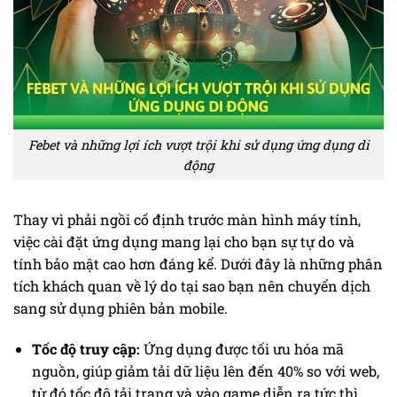
Febet và những lợi ích vượt trội khi sử dụng ứng dụng di
động
Thay vì phải ngồi cố định trước màn hình máy tính,
việc cài đặt ứng dụng mang lại cho bạn sự tự do và
tính bảo mật cao hơn đáng kể. Dưới đây là những phân
tích khách quan về lý do tại sao bạn nên chuyển dịch
sang sử dụng phiên bản mobile.
Tốc độ truy cập:
Ứng dụng được tối ưu hóa mã
nguồn, giúp giảm tải dữ liệu lên đến 40% so với web,
từ đó tốc độ tải trang và vào game diễn ra tức thì