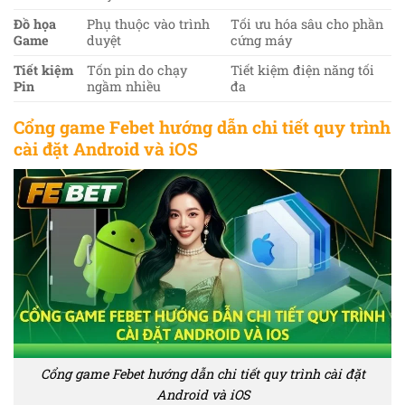
Đồ họa
Phụ thuộc vào trình
Tối ưu hóa sâu cho phần
Game
duyệt
cứng máy
Tiết kiệm
Tốn pin do chạy
Tiết kiệm điện năng tối
Pin
ngầm nhiều
đa
Cổng game Febet hướng dẫn chi tiết quy trình
cài đặt Android và iOS
Cổng game Febet hướng dẫn chi tiết quy trình cài đặt
Android và iOS