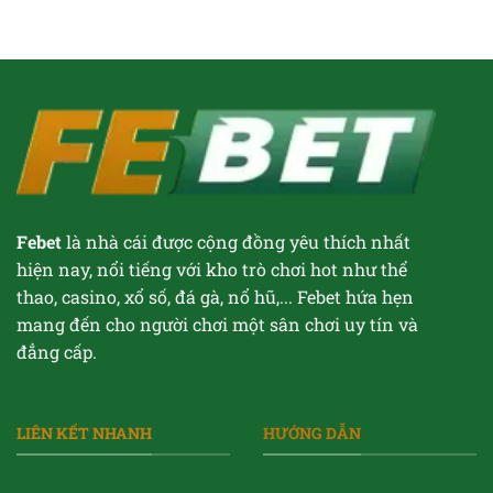
JILI:
Quả
Trả
Sảnh
&
Thưởng
Game
Đặt
Nhanh
Slot
Cược
Đồ
Tỷ
Họa
Lệ
Đỉnh
Cao
Cao
Tại
&
Febet
Thưởng
Lớn
Febet
là nhà cái được cộng đồng yêu thích nhất
hiện nay, nổi tiếng với kho trò chơi hot như thể
thao, casino, xổ số, đá gà, nổ hũ,... Febet hứa hẹn
mang đến cho người chơi một sân chơi uy tín và
đẳng cấp.
LIÊN KẾT NHANH
HƯỚNG DẪN