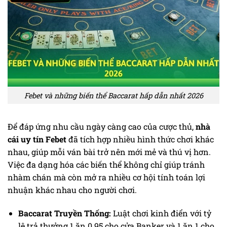
Febet và những biến thể Baccarat hấp dẫn nhất 2026
Để đáp ứng nhu cầu ngày càng cao của cược thủ,
nhà
cái uy tín Febet
đã tích hợp nhiều hình thức chơi khác
nhau, giúp mỗi ván bài trở nên mới mẻ và thú vị hơn.
Việc đa dạng hóa các biến thể không chỉ giúp tránh
nhàm chán mà còn mở ra nhiều cơ hội tính toán lợi
nhuận khác nhau cho người chơi.
Baccarat Truyền Thống:
Luật chơi kinh điển với tỷ
lệ trả thưởng 1 ăn 0.95 cho cửa Banker và 1 ăn 1 cho